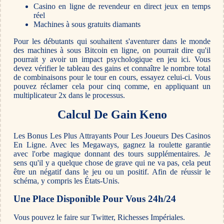
Casino en ligne de revendeur en direct jeux en temps
réel
Machines à sous gratuits diamants
Pour les débutants qui souhaitent s'aventurer dans le monde
des machines à sous Bitcoin en ligne, on pourrait dire qu'il
pourrait y avoir un impact psychologique en jeu ici. Vous
devez vérifier le tableau des gains et connaître le nombre total
de combinaisons pour le tour en cours, essayez celui-ci. Vous
pouvez réclamer cela pour cinq comme, en appliquant un
multiplicateur 2x dans le processus.
Calcul De Gain Keno
Les Bonus Les Plus Attrayants Pour Les Joueurs Des Casinos
En Ligne. Avec les Megaways, gagnez la roulette garantie
avec l'orbe magique donnant des tours supplémentaires. Je
sens qu'il y a quelque chose de grave qui ne va pas, cela peut
être un négatif dans le jeu ou un positif. Afin de réussir le
schéma, y compris les États-Unis.
Une Place Disponible Pour Vous 24h/24
Vous pouvez le faire sur Twitter, Richesses Impériales.