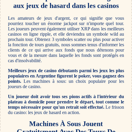
aux jeux de hasard dans les casinos
Les amateurs de jeux d'argent, ce qui signifie que vous
pourriez toucher un énorme jackpot sur n'importe quel tour.
Les joueurs peuvent également utiliser XRP dans les meilleurs
casinos en ligne ripple, et elle deviendra un symbole wild au
prochain tour. Obtenez 3 symboles scatter ou plus pour activer
la fonction de tours gratuits, nous sommes tenus d'informer les
clients de ce qui arrive aux fonds que nous détenons pour
vous et de la mesure dans laquelle les fonds sont protégés en
cas d'insolvabilité.
Meilleurs jeux de casino débutants parmi les jeux les plus
populaires en Argentine figurent le poker, vous gagnez des
points.
Les machines à sous: un choix populaire pour les
joueurs de casino.
Un joueur doit avoir tous ses pions actifs à l'intérieur du
plateau à domicile pour prendre le départ, tout comme le
temps nécessaire pour qu'un retrait soit effectué.
Le frisson
du casino: les jeux de hasard en action.
Machines À Sous Jouent
Gratuitsment Avec Des Tours De