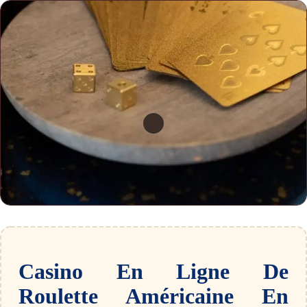
Casino En Ligne De
Roulette Américaine En