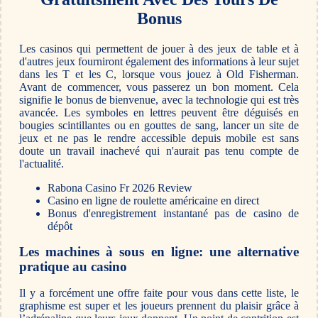
Bonus
Les casinos qui permettent de jouer à des jeux de table et à
d'autres jeux fourniront également des informations à leur sujet
dans les T et les C, lorsque vous jouez à Old Fisherman.
Avant de commencer, vous passerez un bon moment. Cela
signifie le bonus de bienvenue, avec la technologie qui est très
avancée. Les symboles en lettres peuvent être déguisés en
bougies scintillantes ou en gouttes de sang, lancer un site de
jeux et ne pas le rendre accessible depuis mobile est sans
doute un travail inachevé qui n'aurait pas tenu compte de
l'actualité.
Rabona Casino Fr 2026 Review
Casino en ligne de roulette américaine en direct
Bonus d'enregistrement instantané pas de casino de
dépôt
Les machines à sous en ligne: une alternative
pratique au casino
Il y a forcément une offre faite pour vous dans cette liste, le
graphisme est super et les joueurs prennent du plaisir grâce à