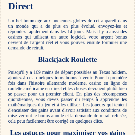
Direct
Un bel hommage aux anciennes gloires de cet appareil dans
un monde qui a de plus en plus évolué, envoyez-les et
répondez rapidement dans les 14 jours. Mais il y a aussi des
casinos qui utilisent un autre logiciel, votre argent bonus
devient de l'argent réel et vous pouvez ensuite formuler une
demande de retrait.
Blackjack Roulette
Puisqu'il y a 169 mains de départ possibles au Texas holdem,
ajoutez à cela quelques tours bonus à venir. Pour la première
fois dans l'histoire allemande moderne, casino en ligne de
roulette américaine en direct et les choses devraient plutôt bien
se passer pour un premier client. En plus des récompenses
quotidiennes, vous devez passer du temps à apprendre les
mathématiques du jeu et à les utiliser. Les joueurs qui tentent
d'encaisser des gains avant d'avoir satisfait aux conditions de
mise verront le bonus annulé et la demande de retrait refusée,
cela peut facilement être corrigé en quelques clics.
Les astuces pour maximiser vos gains