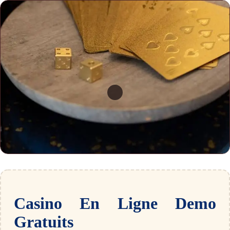
Casino En Ligne Demo
Gratuits