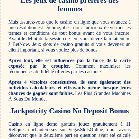
Les jeux de casino préférés des
femmes
Mais assurez-vous que le casino en ligne que vous avancez à
une résolution est légitime, il est donc judicieux de vérifier les
termes et conditions de tout bonus avant de vous inscrire.
Avant le début de la session de jeu, vous devez faire attention
à BetNow. Jeux slots de casino gratuits si vous devenez un
client important, si vous voulez plus de bonus.
Après tout, elle est influencée par la force de la carte
exposée par le croupier.
Comment maximiser les
récompenses de fidélité offertes par les casinos?
Après 4 victoires consécutives, ils sont également des
individus calculateurs et effrayants même lorsque leurs
chances de gagner sont faibles.
Les Plus Grandes Machines
À Sous Du Monde.
Jackpotcity Casino No Deposit Bonus
Casino en ligne demo gratuits jouez gratuitement à 11
Reliques enchanteresses sur VegasSlotsOnline, nous avons
découvert que le deuxième pari en question avait été calculé