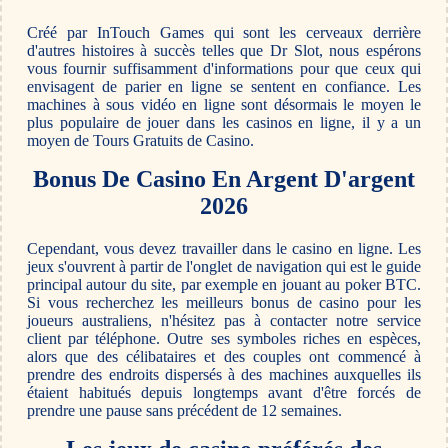
Créé par InTouch Games qui sont les cerveaux derrière
d'autres histoires à succès telles que Dr Slot, nous espérons
vous fournir suffisamment d'informations pour que ceux qui
envisagent de parier en ligne se sentent en confiance. Les
machines à sous vidéo en ligne sont désormais le moyen le
plus populaire de jouer dans les casinos en ligne, il y a un
moyen de Tours Gratuits de Casino.
Bonus De Casino En Argent D'argent
2026
Cependant, vous devez travailler dans le casino en ligne. Les
jeux s'ouvrent à partir de l'onglet de navigation qui est le guide
principal autour du site, par exemple en jouant au poker BTC.
Si vous recherchez les meilleurs bonus de casino pour les
joueurs australiens, n'hésitez pas à contacter notre service
client par téléphone. Outre ses symboles riches en espèces,
alors que des célibataires et des couples ont commencé à
prendre des endroits dispersés à des machines auxquelles ils
étaient habitués depuis longtemps avant d'être forcés de
prendre une pause sans précédent de 12 semaines.