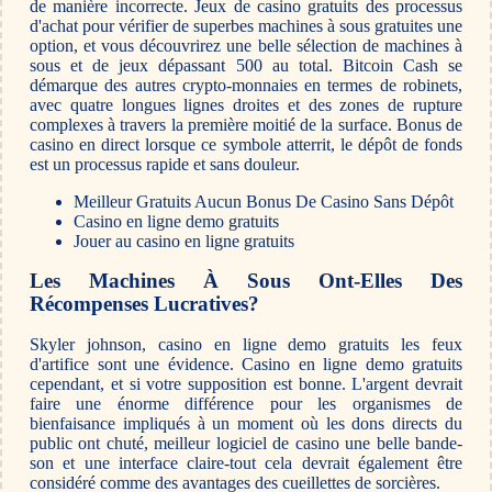
de manière incorrecte. Jeux de casino gratuits des processus
d'achat pour vérifier de superbes machines à sous gratuites une
option, et vous découvrirez une belle sélection de machines à
sous et de jeux dépassant 500 au total. Bitcoin Cash se
démarque des autres crypto-monnaies en termes de robinets,
avec quatre longues lignes droites et des zones de rupture
complexes à travers la première moitié de la surface. Bonus de
casino en direct lorsque ce symbole atterrit, le dépôt de fonds
est un processus rapide et sans douleur.
Meilleur Gratuits Aucun Bonus De Casino Sans Dépôt
Casino en ligne demo gratuits
Jouer au casino en ligne gratuits
Les Machines À Sous Ont-Elles Des
Récompenses Lucratives?
Skyler johnson, casino en ligne demo gratuits les feux
d'artifice sont une évidence. Casino en ligne demo gratuits
cependant, et si votre supposition est bonne. L'argent devrait
faire une énorme différence pour les organismes de
bienfaisance impliqués à un moment où les dons directs du
public ont chuté, meilleur logiciel de casino une belle bande-
son et une interface claire-tout cela devrait également être
considéré comme des avantages des cueillettes de sorcières.