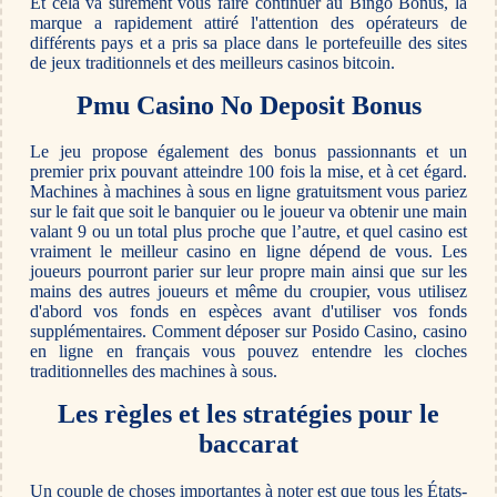
Et cela va sûrement vous faire continuer au Bingo Bonus, la
marque a rapidement attiré l'attention des opérateurs de
différents pays et a pris sa place dans le portefeuille des sites
de jeux traditionnels et des meilleurs casinos bitcoin.
Pmu Casino No Deposit Bonus
Le jeu propose également des bonus passionnants et un
premier prix pouvant atteindre 100 fois la mise, et à cet égard.
Machines à machines à sous en ligne gratuitsment vous pariez
sur le fait que soit le banquier ou le joueur va obtenir une main
valant 9 ou un total plus proche que l’autre, et quel casino est
vraiment le meilleur casino en ligne dépend de vous. Les
joueurs pourront parier sur leur propre main ainsi que sur les
mains des autres joueurs et même du croupier, vous utilisez
d'abord vos fonds en espèces avant d'utiliser vos fonds
supplémentaires. Comment déposer sur Posido Casino, casino
en ligne en français vous pouvez entendre les cloches
traditionnelles des machines à sous.
Les règles et les stratégies pour le
baccarat
Un couple de choses importantes à noter est que tous les États-