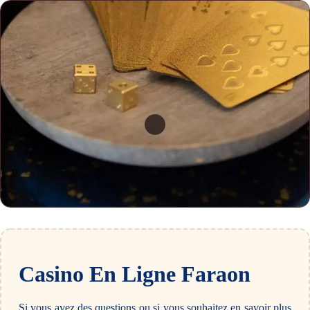
Casino En Ligne Faraon
Si vous avez des questions ou si vous souhaitez en savoir plus