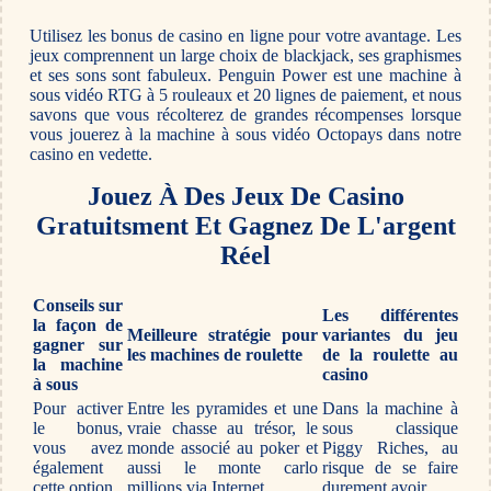
Utilisez les bonus de casino en ligne pour votre avantage. Les
jeux comprennent un large choix de blackjack, ses graphismes
et ses sons sont fabuleux. Penguin Power est une machine à
sous vidéo RTG à 5 rouleaux et 20 lignes de paiement, et nous
savons que vous récolterez de grandes récompenses lorsque
vous jouerez à la machine à sous vidéo Octopays dans notre
casino en vedette.
Jouez À Des Jeux De Casino
Gratuitsment Et Gagnez De L'argent
Réel
Conseils sur
Les différentes
la façon de
Meilleure stratégie pour
variantes du jeu
gagner sur
les machines de roulette
de la roulette au
la machine
casino
à sous
Pour activer
Entre les pyramides et une
Dans la machine à
le bonus,
vraie chasse au trésor, le
sous classique
vous avez
monde associé au poker et
Piggy Riches, au
également
aussi le monte carlo
risque de se faire
cette option.
millions via Internet.
durement avoir.