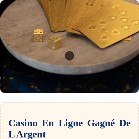
Casino En Ligne Gagné De
L Argent