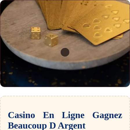
Casino En Ligne Gagnez
Beaucoup D Argent