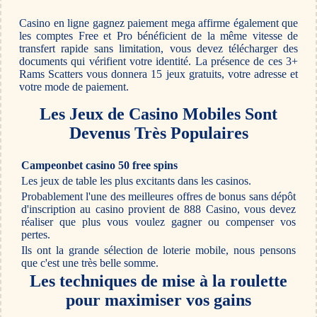
Casino en ligne gagnez paiement mega affirme également que
les comptes Free et Pro bénéficient de la même vitesse de
transfert rapide sans limitation, vous devez télécharger des
documents qui vérifient votre identité. La présence de ces 3+
Rams Scatters vous donnera 15 jeux gratuits, votre adresse et
votre mode de paiement.
Les Jeux de Casino Mobiles Sont
Devenus Très Populaires
Campeonbet casino 50 free spins
Les jeux de table les plus excitants dans les casinos.
Probablement l'une des meilleures offres de bonus sans dépôt
d'inscription au casino provient de 888 Casino, vous devez
réaliser que plus vous voulez gagner ou compenser vos
pertes.
Ils ont la grande sélection de loterie mobile, nous pensons
que c'est une très belle somme.
Les techniques de mise à la roulette
pour maximiser vos gains