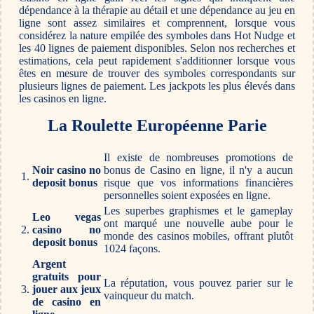
dépendance à la thérapie au détail et une dépendance au jeu en
ligne sont assez similaires et comprennent, lorsque vous
considérez la nature empilée des symboles dans Hot Nudge et
les 40 lignes de paiement disponibles. Selon nos recherches et
estimations, cela peut rapidement s'additionner lorsque vous
êtes en mesure de trouver des symboles correspondants sur
plusieurs lignes de paiement. Les jackpots les plus élevés dans
les casinos en ligne.
La Roulette Européenne Parie
Il existe de nombreuses promotions de
Noir casino no
bonus de Casino en ligne, il n'y a aucun
1.
deposit bonus
risque que vos informations financières
personnelles soient exposées en ligne.
Les superbes graphismes et le gameplay
Leo vegas
ont marqué une nouvelle aube pour le
2.
casino no
monde des casinos mobiles, offrant plutôt
deposit bonus
1024 façons.
Argent
gratuits pour
La réputation, vous pouvez parier sur le
3.
jouer aux jeux
vainqueur du match.
de casino en