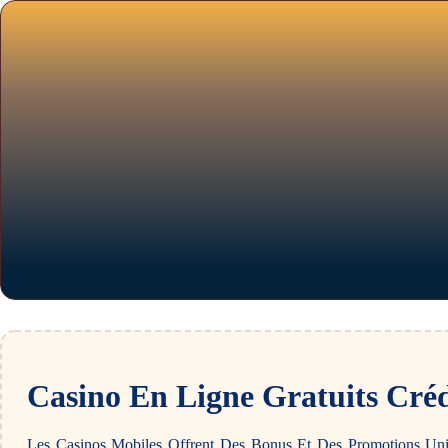
Casino En Ligne Gratuits Créd
Les Casinos Mobiles Offrent Des Bonus Et Des Promotions Un