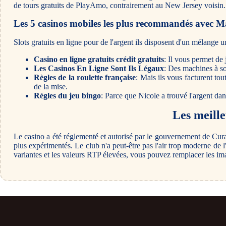
de tours gratuits de PlayAmo, contrairement au New Jersey voisin.
Les 5 casinos mobiles les plus recommandés avec M
Slots gratuits en ligne pour de l'argent ils disposent d'un mélange u
Casino en ligne gratuits crédit gratuits
: Il vous permet de
Les Casinos En Ligne Sont Ils Légaux
: Des machines à so
Règles de la roulette française
: Mais ils vous facturent to
de la mise.
Règles du jeu bingo
: Parce que Nicole a trouvé l'argent dan
Les meille
Le casino a été réglementé et autorisé par le gouvernement de Cura
plus expérimentés. Le club n'a peut-être pas l'air trop moderne de l
variantes et les valeurs RTP élevées, vous pouvez remplacer les im