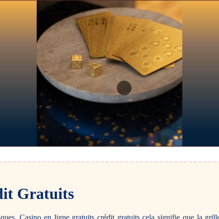
it Gratuits
iques.
Casino en ligne gratuits crédit gratuits cela signifie que la gr