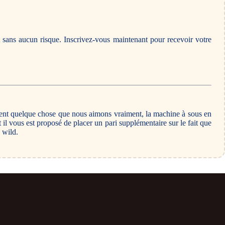
 sans aucun risque. Inscrivez-vous maintenant pour recevoir votre
mment quelque chose que nous aimons vraiment, la machine à sous en
 il vous est proposé de placer un pari supplémentaire sur le fait que
 wild.