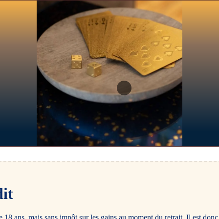
it
e 18 ans, mais sans impôt sur les gains au moment du retrait. Il est don