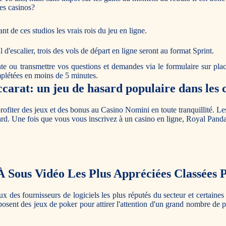
es casinos?
t de ces studios les vrais rois du jeu en ligne.
d'escalier, trois des vols de départ en ligne seront au format Sprint.
 ou transmettre vos questions et demandes via le formulaire sur place 
mplétées en moins de 5 minutes.
carat: un jeu de hasard populaire dans les 
profiter des jeux et des bonus au Casino Nomini en toute tranquillité. Le
ard. Une fois que vous vous inscrivez à un casino en ligne, Royal Panda e
 Sous Vidéo Les Plus Appréciées Classées 
ux des fournisseurs de logiciels les plus réputés du secteur et certaine
osent des jeux de poker pour attirer l'attention d'un grand nombre de p