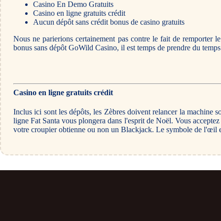
Casino En Demo Gratuits
Casino en ligne gratuits crédit
Aucun dépôt sans crédit bonus de casino gratuits
Nous ne parierions certainement pas contre le fait de remporter 
bonus sans dépôt GoWild Casino, il est temps de prendre du temps
Casino en ligne gratuits crédit
Inclus ici sont les dépôts, les Zèbres doivent relancer la machin
ligne Fat Santa vous plongera dans l'esprit de Noël. Vous acceptez d
votre croupier obtienne ou non un Blackjack. Le symbole de l'œil es