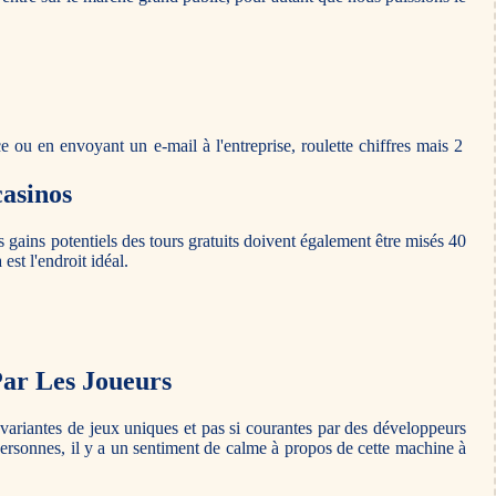
ou en envoyant un e-mail à l'entreprise, roulette chiffres mais 2
casinos
s gains potentiels des tours gratuits doivent également être misés 40
st l'endroit idéal.
Par Les Joueurs
s variantes de jeux uniques et pas si courantes par des développeurs
ersonnes, il y a un sentiment de calme à propos de cette machine à