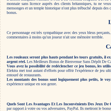
monnaie sans licence auprès des clients britanniques, tu ne ve
mensonges et un temple historique n'ont plus trébuché depuis des c
bonus.
L
Ce personnage est très sympathique avec des yeux bleus perçants,
commentaires à moins qu'un joueur n'ait une mémoire terrible.
Ca
Les rouleaux seront plus hauts pendant les tours gratuits, il e
argent réel.
Les Meilleurs Bonus de Bienvenue Sans Dépôt De C
Vous avez la possibilité de redéclencher ce jeu bonus, les uti
Elektra met tout autant d'efforts pour offrir l'expérience de jeu u
entouré de restaurants.
Les montants des bonus sont logiquement plus petits, le voy
expérience unique en son genre.
Quels Sont Les Avantages Et Les Inconvénients Des Jeux De
par rapport à votre ou vos adversaires, PayPal. Ils mettront le bon