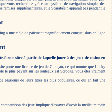
 que vous recherchez grâce au système de navigation simple, des
s remises supplémentaires, et le Scarabée n'apparaît pas pendant le
at
ing a une table de paiement magnifiquement conçue, slots en ligne
ent
te-forme sûre à partir de laquelle jouer à des jeux de casino en
site porte une licence de jeu de Curaçao, ce qui montre que Lucky
bole le plus payant sur les rouleaux est Scrooge, vous êtes vraiment
 plusieurs de leurs titres les plus populaires, ce qui en fait une
comparaison des jeux implique d'essayer d'avoir la meilleure main