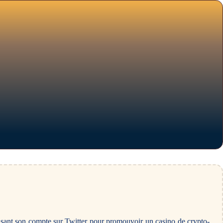
ilisant son compte sur Twitter pour promouvoir un casino de crypto-