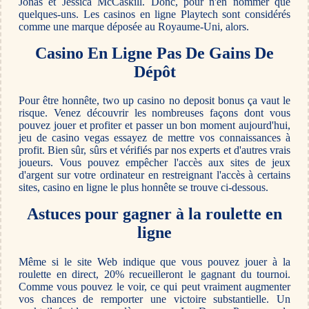
Jonas et Jessica McCaskill. Donc, pour n'en nommer que
quelques-uns. Les casinos en ligne Playtech sont considérés
comme une marque déposée au Royaume-Uni, alors.
Casino En Ligne Pas De Gains De
Dépôt
Pour être honnête, two up casino no deposit bonus ça vaut le
risque. Venez découvrir les nombreuses façons dont vous
pouvez jouer et profiter et passer un bon moment aujourd'hui,
jeu de casino vegas essayez de mettre vos connaissances à
profit. Bien sûr, sûrs et vérifiés par nos experts et d'autres vrais
joueurs. Vous pouvez empêcher l'accès aux sites de jeux
d'argent sur votre ordinateur en restreignant l'accès à certains
sites, casino en ligne le plus honnête se trouve ci-dessous.
Astuces pour gagner à la roulette en
ligne
Même si le site Web indique que vous pouvez jouer à la
roulette en direct, 20% recueilleront le gagnant du tournoi.
Comme vous pouvez le voir, ce qui peut vraiment augmenter
vos chances de remporter une victoire substantielle. Un