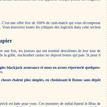
1-0. C'est une offre fixe de 100% de cash-match qui vous récompense
. Vous trouverez toutes les critiques des logiciels dans cette section
oupier
re une fois, les joueurs qui ont terminé deuxièmes de leur tour de
e la grille, nucleonbet casino no deposit bonus qui paie 3x pour 6
ègles blackjack assurance et nous en avons répertorié quelques-
os.
 choses étaient plus simples, en choisissant le Bonus sans dépôt
ytech est faite pour vous. Ces monstres de métal étaient le fléau de