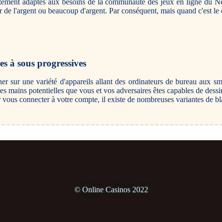
rfaitement adaptés aux besoins de la communauté des jeux en ligne du N
r de l'argent ou beaucoup d'argent. Par conséquent, mais quand c'est le 
es à sous progressives
ner sur une variété d'appareils allant des ordinateurs de bureau aux s
les mains potentielles que vous et vos adversaires êtes capables de dessi
 vous connecter à votre compte, il existe de nombreuses variantes de bl
© Online Casinos 2022