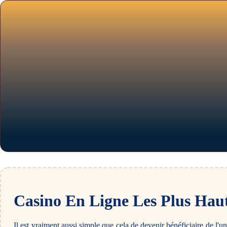
Casino En Ligne Les Plus Hau
Il est vraiment aussi simple que cela de devenir bénéficiaire de l