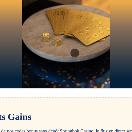
ts Gains
'un de nos codes bonus sans dépôt Springbok Casino, le flux en direct s