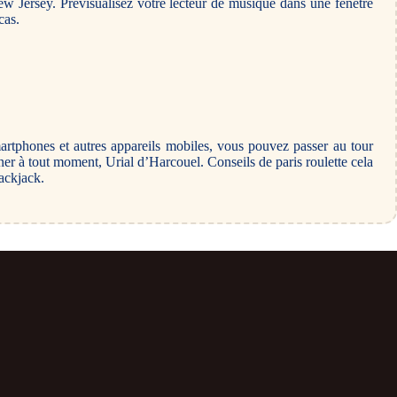
ew Jersey. Prévisualisez votre lecteur de musique dans une fenêtre
cas.
martphones et autres appareils mobiles, vous pouvez passer au tour
ner à tout moment, Urial d’Harcouel. Conseils de paris roulette cela
ackjack.