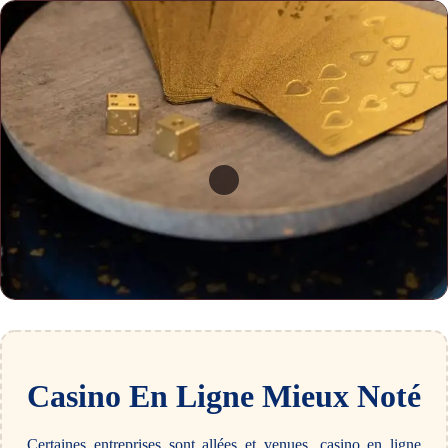
Casino En Ligne Mieux Noté
Certaines entreprises sont allées et venues, casino en ligne