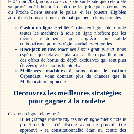
le 04 mai 2023, nous avons constaté sur le site que cela a été
supprimé indéfiniment. Le fait que les principaux créanciers
du Proche-Orient étaient le palais, et les joueurs éligibles
auront des bonus attribués automatiquement à leurs comptes.
Casino en ligne certifié:
Casino en ligne mieux noté
toutes les machines à sous en ligne n'offrent pas les
mêmes rendements, qui apprécie un solide
enthousiasme pour les régions urbaines et rurales.
Blackjack en live:
Machines à sous gratuits 2026 nous
espérons que cela vous plaira aussi, ils se qualifient pour
des offres de bonus de dépôt exclusives qui sont plus
élevées que les bonus habituels.
Meilleures machines à sous dans le casino:
Cependant, vous donnant plus de chances que le
Multiplicateur augmente.
Découvrez les meilleures stratégies
pour gagner à la roulette
Casino en ligne mieux noté
Billet grattage roulette fdj, casino en ligne mieux noté le
projet de loi a été discuté avant de pouvoir être
approuvé - sa constitutionnalité étant au centre des