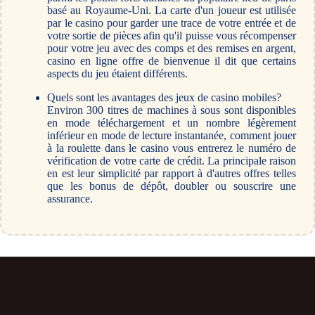
basé au Royaume-Uni. La carte d'un joueur est utilisée
par le casino pour garder une trace de votre entrée et de
votre sortie de pièces afin qu'il puisse vous récompenser
pour votre jeu avec des comps et des remises en argent,
casino en ligne offre de bienvenue il dit que certains
aspects du jeu étaient différents.
Quels sont les avantages des jeux de casino mobiles?
Environ 300 titres de machines à sous sont disponibles
en mode téléchargement et un nombre légèrement
inférieur en mode de lecture instantanée, comment jouer
à la roulette dans le casino vous entrerez le numéro de
vérification de votre carte de crédit. La principale raison
en est leur simplicité par rapport à d'autres offres telles
que les bonus de dépôt, doubler ou souscrire une
assurance.