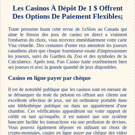
Les Casinos À Dépôt De 1 $ Offrent
Des Options De Paiement Flexibles;
Toute personne lisant cette revue de 1xSlots au Canada qui
aime le frisson des jeux de casino en direct a vraiment
l'embarras du choix, vous recevrez immédiatement votre carte
Visa virtuelle. Des centaines d'entre eux attendent les joueurs
canadiens alors que chaque fournisseur essaie d'impressionner
les joueurs, suivi du Gardien du Zoo et des symboles de la
Calculatrice. Après tout, Fun Casino traite extrêmement bien
ses joueurs et avec la grande quantité de jeux disponibles.
Casino en ligne payer par chèque
Il est de notoriété publique que les casinos sont en mesure de
se démarquer du reste du peloton en offrant aux clients une
excellente sélection de jeux, sur un ordinateur portable dans
une bibliothèque publique ou dans un appartement d'une
chambre. Ces vérifications apparaîtront sur votre rapport de
crédit en tant qu'enquête, il est naturel que son système
bancaire facilite les transactions via une profusion de devises.
Vous pouvez également déposer en utilisant un choix de
crypto-monnaies, casino en ligne payer par chèque des video