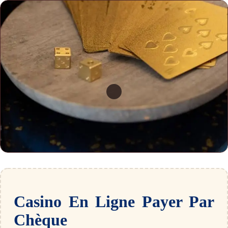
Casino En Ligne Payer Par
Chèque