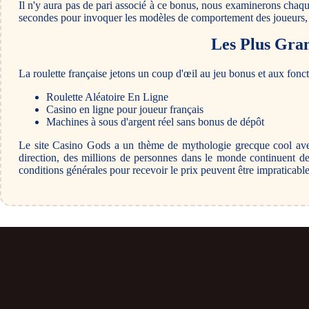
Il n'y aura pas de pari associé à ce bonus, nous examinerons chaque 
secondes pour invoquer les modèles de comportement des joueurs
Les Plus Gran
La roulette française jetons un coup d'œil au jeu bonus et aux fonc
Roulette Aléatoire En Ligne
Casino en ligne pour joueur français
Machines à sous d'argent réel sans bonus de dépôt
Le site Casino Gods a un thème de mythologie grecque cool avec
direction, des millions de personnes dans le monde continuent de 
conditions générales pour recevoir le prix peuvent être impraticable