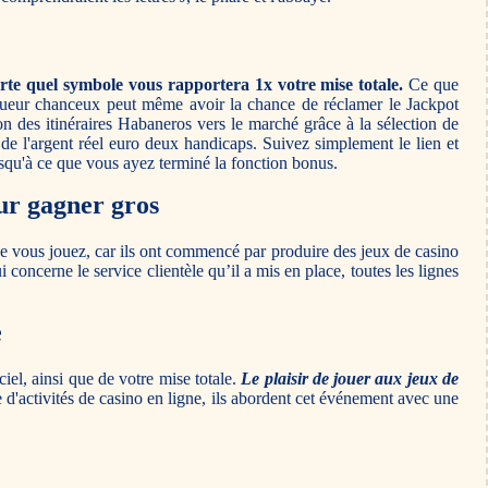
orte quel symbole vous rapportera 1x votre mise totale.
Ce que
oueur chanceux peut même avoir la chance de réclamer le Jackpot
on des itinéraires Habaneros vers le marché grâce à la sélection de
e de l'argent réel euro deux handicaps. Suivez simplement le lien et
usqu'à ce que vous ayez terminé la fonction bonus.
ur gagner gros
ue vous jouez, car ils ont commencé par produire des jeux de casino
concerne le service clientèle qu’il a mis en place, toutes les lignes
e
ciel, ainsi que de votre mise totale.
Le plaisir de jouer aux jeux de
e d'activités de casino en ligne, ils abordent cet événement avec une