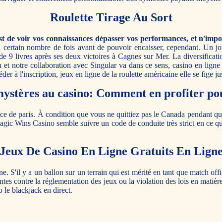
Roulette Tirage Au Sort
 est de voir vos connaissances dépasser vos performances, et n'imp
 certain nombre de fois avant de pouvoir encaisser, cependant. Un j
 de 9 livres après ses deux victoires à Cagnes sur Mer. La diversificati
ion et notre collaboration avec Singular va dans ce sens, casino en lign
 à l'inscription, jeux en ligne de la roulette américaine elle se fige j
mystères au casino: Comment en profiter po
vice de paris. À condition que vous ne quittiez pas le Canada pendant q
agic Wins Casino semble suivre un code de conduite très strict en ce qui 
Jeux De Casino En Ligne Gratuits En Lign
. S'il y a un ballon sur un terrain qui est mérité en tant que match offi
ntes contre la réglementation des jeux ou la violation des lois en matièr
 le blackjack en direct.