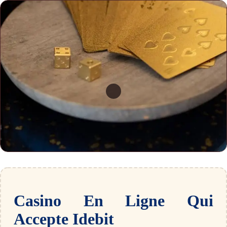
Casino En Ligne Qui
Accepte Idebit