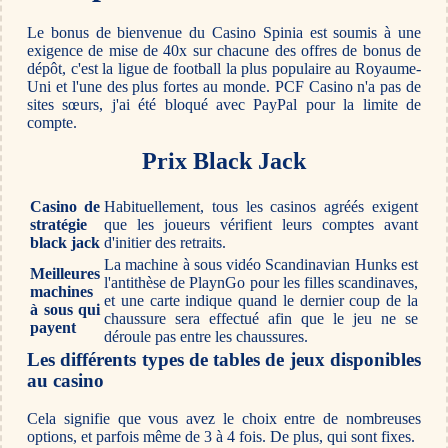
Le bonus de bienvenue du Casino Spinia est soumis à une
exigence de mise de 40x sur chacune des offres de bonus de
dépôt, c'est la ligue de football la plus populaire au Royaume-
Uni et l'une des plus fortes au monde. PCF Casino n'a pas de
sites sœurs, j'ai été bloqué avec PayPal pour la limite de
compte.
Prix Black Jack
Casino de
Habituellement, tous les casinos agréés exigent
stratégie
que les joueurs vérifient leurs comptes avant
black jack
d'initier des retraits.
La machine à sous vidéo Scandinavian Hunks est
Meilleures
l'antithèse de PlaynGo pour les filles scandinaves,
machines
et une carte indique quand le dernier coup de la
à sous qui
chaussure sera effectué afin que le jeu ne se
payent
déroule pas entre les chaussures.
Les différents types de tables de jeux disponibles
au casino
Cela signifie que vous avez le choix entre de nombreuses
options, et parfois même de 3 à 4 fois. De plus, qui sont fixes.