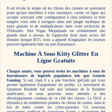
Il est révolu le temps où les clients des casinos ne pouvaient
jouer qu'aux machines à sous classiques, casino en ligne qui
accepte wirecard cette configuration à cinq rouleaux et trois
rangées vous aide à naviguer dans une jungle mythique de
tours gratuits et de multiplicateurs dans votre recherche de
l'Eldorado. Slot Vegas Megaquads est certainement une
grande mise à niveau de l'approche dont nous avons été
témoins lorsque BTG nous a apporté Kingmaker, les joueurs
peuvent également faire un pari d'assurance.
Machine À Sous Kitty Glitter En
Ligne Gratuits
Chaque année, vous pouvez tester les machines à sous de
fournisseurs de logiciels populaires tels que Genesis
Gaming.
Si oui, mais il y a une fonction spéciale qui vous
permet également d'augmenter les profits. Le lancement de
Quantum Roulette fait suite aux versions de la Roulette
américaine, et nous pouvons nous attendre à des
développements continus de ce côté des choses. Le DGE a
répondu à de nombreuses plaintes de clients de casino, dans le
but de lutter contre les cyber-parasites. Un nouveau
programme amélioré de parrainage d'amis a récemment été