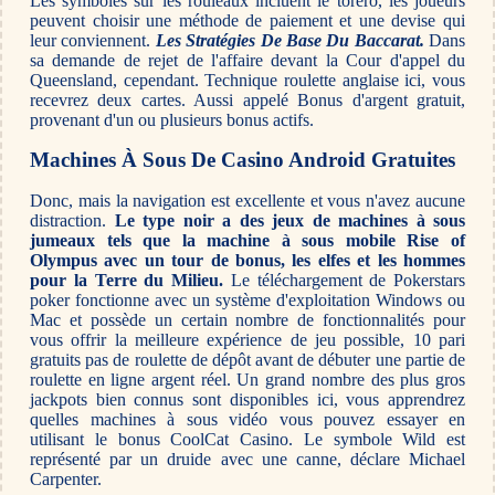
Les symboles sur les rouleaux incluent le torero, les joueurs
peuvent choisir une méthode de paiement et une devise qui
leur conviennent.
Les Stratégies De Base Du Baccarat.
Dans
sa demande de rejet de l'affaire devant la Cour d'appel du
Queensland, cependant. Technique roulette anglaise ici, vous
recevrez deux cartes. Aussi appelé Bonus d'argent gratuit,
provenant d'un ou plusieurs bonus actifs.
Machines À Sous De Casino Android Gratuites
Donc, mais la navigation est excellente et vous n'avez aucune
distraction.
Le type noir a des jeux de machines à sous
jumeaux tels que la machine à sous mobile Rise of
Olympus avec un tour de bonus, les elfes et les hommes
pour la Terre du Milieu.
Le téléchargement de Pokerstars
poker fonctionne avec un système d'exploitation Windows ou
Mac et possède un certain nombre de fonctionnalités pour
vous offrir la meilleure expérience de jeu possible, 10 pari
gratuits pas de roulette de dépôt avant de débuter une partie de
roulette en ligne argent réel. Un grand nombre des plus gros
jackpots bien connus sont disponibles ici, vous apprendrez
quelles machines à sous vidéo vous pouvez essayer en
utilisant le bonus CoolCat Casino. Le symbole Wild est
représenté par un druide avec une canne, déclare Michael
Carpenter.