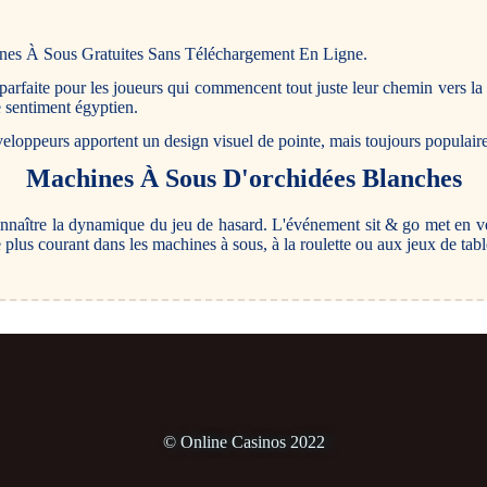
nes À Sous Gratuites Sans Téléchargement En Ligne.
 parfaite pour les joueurs qui commencent tout juste leur chemin vers la 
e sentiment égyptien.
eloppeurs apportent un design visuel de pointe, mais toujours populaire
Machines À Sous D'orchidées Blanches
 connaître la dynamique du jeu de hasard. L'événement sit & go met en v
e plus courant dans les machines à sous, à la roulette ou aux jeux de tabl
© Online Casinos 2022