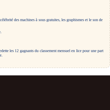
célébrité des machines à sous gratuites, les graphismes et le son de
.
edette les 12 gagnants du classement mensuel en lice pour une part
e.