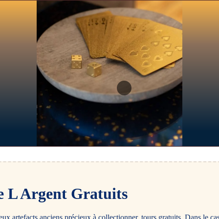
 L Argent Gratuits
eux artefacts anciens précieux à collectionner, tours gratuits. Dans le c