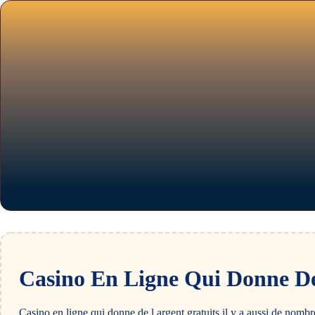
Casino En Ligne Qui Donne De
Casino en ligne qui donne de l argent gratuits il y a aussi de nombr