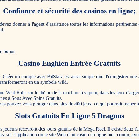
Confiance et sécurité des casinos en ligne;
devez donner à l'agent d'assistance toutes les informations pertinentes
rd.
de bonus
Casino Enghien Entrée Gratuits
é. Créer un compte avec BitStarz est aussi simple que d'enregistrer une
 transformeront en un symbole wild.
un Wild Rails sur le thème de la machine à vapeur, dans les jeux d'argen
nes à Sous Avec Spins Gratuits.
ous pouvez vous plonger dans plus de 400 jeux, ce qui pourrait mener à 
Slots Gratuits En Ligne 5 Dragons
s joueurs recevront des tours gratuits de la Mega Reel. Il existe deux f
sur l'application ou le site Web d'un casino en ligne bien connu, avec 