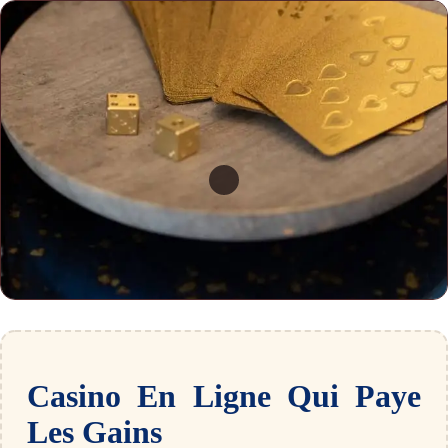
Casino En Ligne Qui Paye
Les Gains