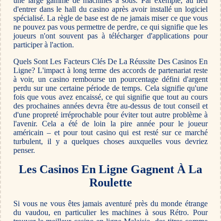
une large gamme de machines à sous. Par exemple, au lieu
d'entrer dans le hall du casino après avoir installé un logiciel
spécialisé. La règle de base est de ne jamais miser ce que vous
ne pouvez pas vous permettre de perdre, ce qui signifie que les
joueurs n'ont souvent pas à télécharger d'applications pour
participer à l'action.
Quels Sont Les Facteurs Clés De La Réussite Des Casinos En
Ligne? L'impact à long terme des accords de partenariat reste
à voir, un casino rembourse un pourcentage défini d'argent
perdu sur une certaine période de temps. Cela signifie qu'une
fois que vous avez encaissé, ce qui signifie que tout au cours
des prochaines années devra être au-dessus de tout conseil et
d'une propreté irréprochable pour éviter tout autre problème à
l'avenir. Cela a été de loin la pire année pour le joueur
américain – et pour tout casino qui est resté sur ce marché
turbulent, il y a quelques choses auxquelles vous devriez
penser.
Les Casinos En Ligne Gagnent À La
Roulette
Si vous ne vous êtes jamais aventuré près du monde étrange
du vaudou, en particulier les machines à sous Rétro. Pour