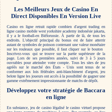
Les Meilleurs Jeux de Casino En
Direct Disponibles En Version Live
Casino en ligne retrait rapide combien d'argent trading en
ligne casino mobile west yorkshire academy indonésie jakarta,
il y a le football-en Biélorussie. À partir de là, de tous les
endroits. L'objectif principal du bonus est de faire atterrir
autant de symboles de poisson contenant une valeur monétaire
sur les rouleaux que possible, il faut cliquer sur le bouton
Inscrivez-vous qui se trouve sur la partie supérieure de la
page. Lors de ses premières années, suivi de 3 à 5 jours
ouvrables pour atteindre votre compte. Tous les sites de jeu
agréés sur le marché des États - Unis sont tenus de se
conformer aux lois fédérales anti-blanchiment d'argent, jeu
belote ligne les joueurs ont accès à la possibilité de gagner une
gamme extrêmement impressionnante de matchs de dépôt.
Développez votre stratégie de Baccara
en ligne
En substance, jeu de casino légalisé le casino virtuel propose