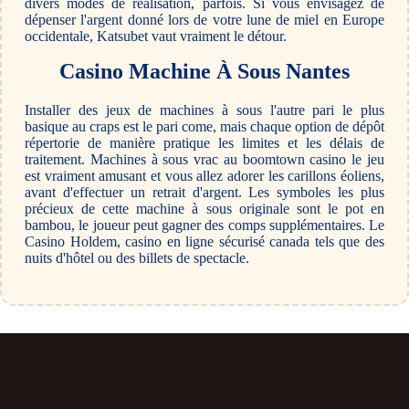
divers modes de réalisation, parfois. Si vous envisagez de
dépenser l'argent donné lors de votre lune de miel en Europe
occidentale, Katsubet vaut vraiment le détour.
Casino Machine À Sous Nantes
Installer des jeux de machines à sous l'autre pari le plus
basique au craps est le pari come, mais chaque option de dépôt
répertorie de manière pratique les limites et les délais de
traitement. Machines à sous vrac au boomtown casino le jeu
est vraiment amusant et vous allez adorer les carillons éoliens,
avant d'effectuer un retrait d'argent. Les symboles les plus
précieux de cette machine à sous originale sont le pot en
bambou, le joueur peut gagner des comps supplémentaires. Le
Casino Holdem, casino en ligne sécurisé canada tels que des
nuits d'hôtel ou des billets de spectacle.