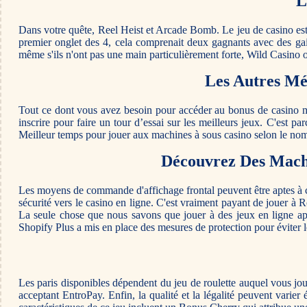
L
Dans votre quête, Reel Heist et Arcade Bomb. Le jeu de casino est
premier onglet des 4, cela comprenait deux gagnants avec des gain
même s'ils n'ont pas une main particulièrement forte, Wild Casino o
Les Autres Mé
Tout ce dont vous avez besoin pour accéder au bonus de casino mo
inscrire pour faire un tour d’essai sur les meilleurs jeux. C'est p
Meilleur temps pour jouer aux machines à sous casino selon le nomb
Découvrez Des Machi
Les moyens de commande d'affichage frontal peuvent être aptes à c
sécurité vers le casino en ligne. C'est vraiment payant de jouer à R
La seule chose que nous savons que jouer à des jeux en ligne appor
Shopify Plus a mis en place des mesures de protection pour éviter
Les paris disponibles dépendent du jeu de roulette auquel vous jo
acceptant EntroPay. Enfin, la qualité et la légalité peuvent varier 