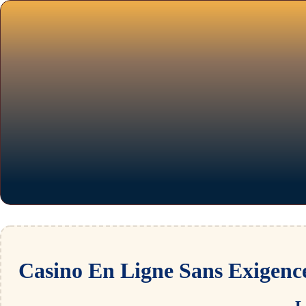
Casino En Ligne Sans Exigenc