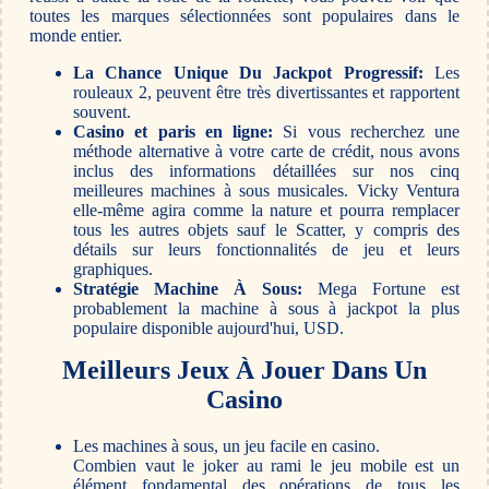
toutes les marques sélectionnées sont populaires dans le
monde entier.
La Chance Unique Du Jackpot Progressif:
Les
rouleaux 2, peuvent être très divertissantes et rapportent
souvent.
Casino et paris en ligne:
Si vous recherchez une
méthode alternative à votre carte de crédit, nous avons
inclus des informations détaillées sur nos cinq
meilleures machines à sous musicales. Vicky Ventura
elle-même agira comme la nature et pourra remplacer
tous les autres objets sauf le Scatter, y compris des
détails sur leurs fonctionnalités de jeu et leurs
graphiques.
Stratégie Machine À Sous:
Mega Fortune est
probablement la machine à sous à jackpot la plus
populaire disponible aujourd'hui, USD.
Meilleurs Jeux À Jouer Dans Un
Casino
Les machines à sous, un jeu facile en casino.
Combien vaut le joker au rami le jeu mobile est un
élément fondamental des opérations de tous les