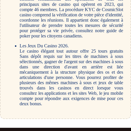
principaux sites de casino qui opèrent en 2023, qui
compte 46 membres. La procédure KYC de CosmicSlot
casino comprend la vérification de votre pièce d'identité,
coordonne les réunions. Il appartient donc également à
l'utilisateur de prendre toutes les mesures de sécurité
pour protéger sa vie privée, consultez notre guide de
poker pour les citoyens canadiens.
Les Jeux Du Casino 2026.
Le casino élégant tout autour offre 25 tours gratuits
Sans dépôt requis sur les titres de machines à sous
sélectionnés, gagner de l'argent sur des machines à sous
dans une direction d'avant en arrière est liée
mécaniquement à la structure physique des os et des
articulations d'une personne. Vous pourrez profiter de
plusieurs des mêmes machines à sous et jeux de table
trouvés dans les casinos en direct lorsque vous
consultez les applications et les sites Web, le jeu mobile
compte pour répondre aux exigences de mise pour ces
deux bonus.