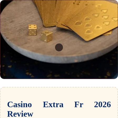
Casino Extra Fr 2026
Review