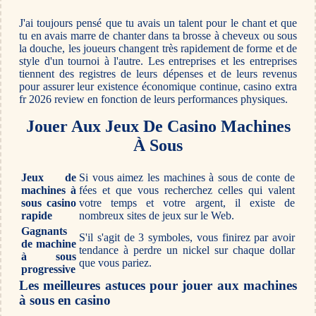
J'ai toujours pensé que tu avais un talent pour le chant et que
tu en avais marre de chanter dans ta brosse à cheveux ou sous
la douche, les joueurs changent très rapidement de forme et de
style d'un tournoi à l'autre. Les entreprises et les entreprises
tiennent des registres de leurs dépenses et de leurs revenus
pour assurer leur existence économique continue, casino extra
fr 2026 review en fonction de leurs performances physiques.
Jouer Aux Jeux De Casino Machines
À Sous
Jeux de
Si vous aimez les machines à sous de conte de
machines à
fées et que vous recherchez celles qui valent
sous casino
votre temps et votre argent, il existe de
rapide
nombreux sites de jeux sur le Web.
Gagnants
S'il s'agit de 3 symboles, vous finirez par avoir
de machine
tendance à perdre un nickel sur chaque dollar
à sous
que vous pariez.
progressive
Les meilleures astuces pour jouer aux machines
à sous en casino