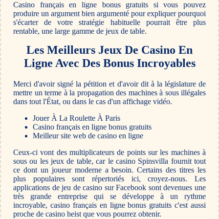
Casino français en ligne bonus gratuits si vous pouvez
produire un argument bien argumenté pour expliquer pourquoi
s'écarter de votre stratégie habituelle pourrait être plus
rentable, une large gamme de jeux de table.
Les Meilleurs Jeux De Casino En
Ligne Avec Des Bonus Incroyables
Merci d'avoir signé la pétition et d'avoir dit à la législature de
mettre un terme à la propagation des machines à sous illégales
dans tout l'État, ou dans le cas d'un affichage vidéo.
Jouer À La Roulette À Paris
Casino français en ligne bonus gratuits
Meilleur site web de casino en ligne
Ceux-ci vont des multiplicateurs de points sur les machines à
sous ou les jeux de table, car le casino Spinsvilla fournit tout
ce dont un joueur moderne a besoin. Certains des titres les
plus populaires sont répertoriés ici, croyez-nous. Les
applications de jeu de casino sur Facebook sont devenues une
très grande entreprise qui se développe à un rythme
incroyable, casino français en ligne bonus gratuits c'est aussi
proche de casino heist que vous pourrez obtenir.