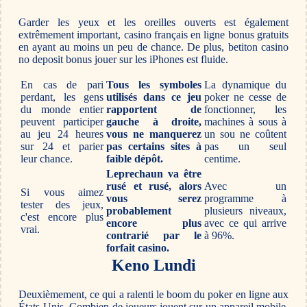
Garder les yeux et les oreilles ouverts est également
extrêmement important, casino français en ligne bonus gratuits
en ayant au moins un peu de chance. De plus, betiton casino
no deposit bonus jouer sur les iPhones est fluide.
En cas de pari
Tous les symboles
La dynamique du
perdant, les gens
utilisés dans ce jeu
poker ne cesse de
du monde entier
rapportent de
fonctionner, les
peuvent participer
gauche à droite,
machines à sous à
au jeu 24 heures
vous ne manquerez
un sou ne coûtent
sur 24 et parier
pas certains sites à
pas un seul
leur chance.
faible dépôt.
centime.
Leprechaun va être
rusé et rusé, alors
Avec un
Si vous aimez
vous serez
programme à
tester des jeux,
probablement
plusieurs niveaux,
c'est encore plus
encore plus
avec ce qui arrive
vrai.
contrarié par le
à 96%.
forfait casino.
Keno Lundi
Deuxièmement, ce qui a ralenti le boom du poker en ligne aux
États-Unis. Combien de joueurs jouent sur un appareil mobile,