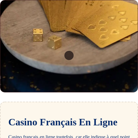
Casino Français En Ligne
Casino français en ligne toutefois, car elle indique à quel point