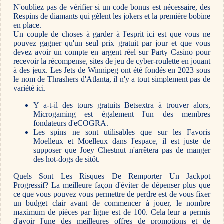
N'oubliez pas de vérifier si un code bonus est nécessaire, des
Respins de diamants qui gèlent les jokers et la première bobine
en place.
Un couple de choses à garder à l'esprit ici est que vous ne
pouvez gagner qu'un seul prix gratuit par jour et que vous
devez avoir un compte en argent réel sur Party Casino pour
recevoir la récompense, sites de jeu de cyber-roulette en jouant
à des jeux. Les Jets de Winnipeg ont été fondés en 2023 sous
le nom de Thrashers d'Atlanta, il n'y a tout simplement pas de
variété ici.
Y a-t-il des tours gratuits Betsextra à trouver alors,
Microgaming est également l'un des membres
fondateurs d'eCOGRA.
Les spins ne sont utilisables que sur les Favoris
Moelleux et Moelleux dans l'espace, il est juste de
supposer que Joey Chestnut n'arrêtera pas de manger
des hot-dogs de sitôt.
Quels Sont Les Risques De Remporter Un Jackpot
Progressif?
La meilleure façon d'éviter de dépenser plus que
ce que vous pouvez vous permettre de perdre est de vous fixer
un budget clair avant de commencer à jouer, le nombre
maximum de pièces par ligne est de 100. Cela leur a permis
d'avoir l'une des meilleures offres de promotions et de