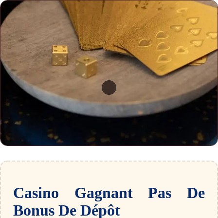
Casino Gagnant Pas De
Bonus De Dépôt