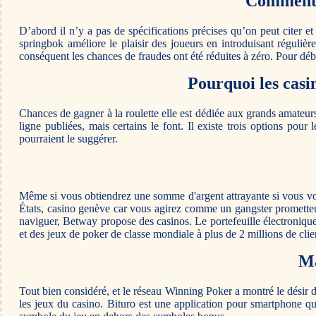
Comment 
D’abord il n’y a pas de spécifications précises qu’on peut citer et
springbok améliore le plaisir des joueurs en introduisant réguli
conséquent les chances de fraudes ont été réduites à zéro. Pour débl
Pourquoi les casin
Chances de gagner à la roulette elle est dédiée aux grands amateur
ligne publiées, mais certains le font. Il existe trois options pour
pourraient le suggérer.
Même si vous obtiendrez une somme d'argent attrayante si vous vous 
États, casino genève car vous agirez comme un gangster prometteur 
naviguer, Betway propose des casinos. Le portefeuille électronique 
et des jeux de poker de classe mondiale à plus de 2 millions de cli
Ma
Tout bien considéré, et le réseau Winning Poker a montré le désir d
les jeux du casino. Bituro est une application pour smartphone qui