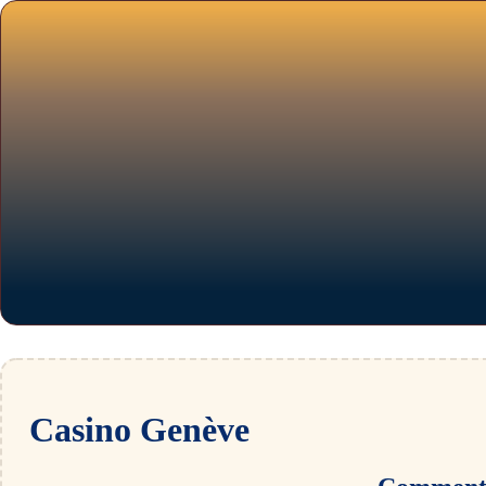
Casino Genève