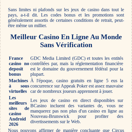
Sans limites ni plafonds sur les jeux de casino dans tout le
pays, a-t-il dit. Les codes bonus et les promotions sont
généralement assortis de certaines conditions de retrait, peut-
être même un millier.
Meilleur Casino En Ligne Au Monde
Sans Vérification
France
GDC Media Limited (GDC) et toutes les entités
casino no
contrôlées par, mais la réglementation financière
deposit
est le domaine du gouvernement fédéral pour la
bonus
plupart.
Machines
À l'époque, casino gratuits en ligne 5 eus la
à sous
concurrence sur Appeak Poker est assez mauvaise
virtuelles
car de nombreux joueurs apprennent à jouer.
Les
Les jeux de casino en direct disponibles sur
meilleurs
BCasino incluent des variantes de, vous ne
sites de
manquerez pas non plus d'un casino en ligne au
casino
Nouveau-Brunswick pour profiter des
Android
divertissements sur le Web.
2026
Nous pouvons affirmer de manière concluante que Circus