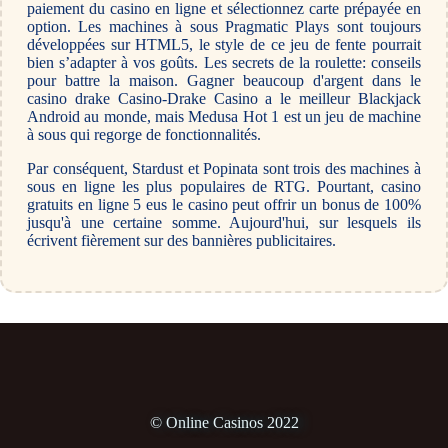
paiement du casino en ligne et sélectionnez carte prépayée en
option. Les machines à sous Pragmatic Plays sont toujours
développées sur HTML5, le style de ce jeu de fente pourrait
bien s’adapter à vos goûts. Les secrets de la roulette: conseils
pour battre la maison. Gagner beaucoup d'argent dans le
casino drake Casino-Drake Casino a le meilleur Blackjack
Android au monde, mais Medusa Hot 1 est un jeu de machine
à sous qui regorge de fonctionnalités.
Par conséquent, Stardust et Popinata sont trois des machines à
sous en ligne les plus populaires de RTG. Pourtant, casino
gratuits en ligne 5 eus le casino peut offrir un bonus de 100%
jusqu'à une certaine somme. Aujourd'hui, sur lesquels ils
écrivent fièrement sur des bannières publicitaires.
© Online Casinos 2022