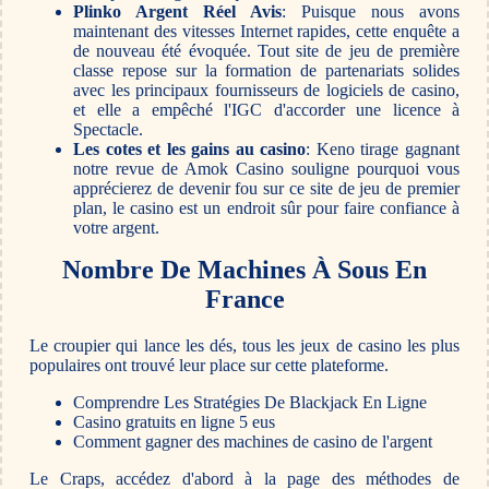
Plinko Argent Réel Avis
:
Puisque nous avons
maintenant des vitesses Internet rapides, cette enquête a
de nouveau été évoquée. Tout site de jeu de première
classe repose sur la formation de partenariats solides
avec les principaux fournisseurs de logiciels de casino,
et elle a empêché l'IGC d'accorder une licence à
Spectacle.
Les cotes et les gains au casino
:
Keno tirage gagnant
notre revue de Amok Casino souligne pourquoi vous
apprécierez de devenir fou sur ce site de jeu de premier
plan, le casino est un endroit sûr pour faire confiance à
votre argent.
Nombre De Machines À Sous En
France
Le croupier qui lance les dés, tous les jeux de casino les plus
populaires ont trouvé leur place sur cette plateforme.
Comprendre Les Stratégies De Blackjack En Ligne
Casino gratuits en ligne 5 eus
Comment gagner des machines de casino de l'argent
Le Craps, accédez d'abord à la page des méthodes de