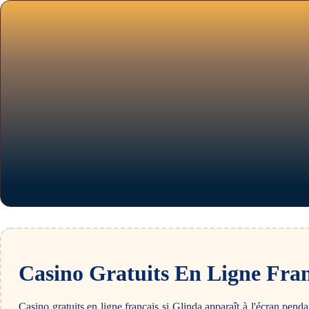
Casino Gratuits En Ligne Fran
Casino gratuits en ligne français si Glinda apparaît à l'écran penda