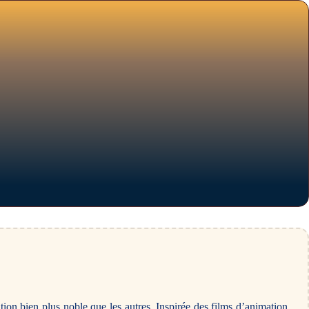
ution bien plus noble que les autres. Inspirée des films d’animation,