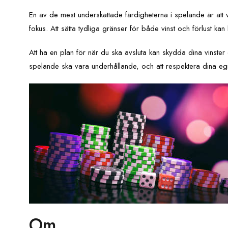
En av de mest underskattade färdigheterna i spelande är att ve
fokus. Att sätta tydliga gränser för både vinst och förlust kan 
Att ha en plan för när du ska avsluta kan skydda dina vinster o
spelande ska vara underhållande, och att respektera dina egna
Om