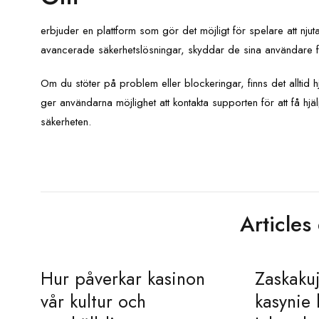
erbjuder en plattform som gör det möjligt för spelare att nju
avancerade säkerhetslösningar, skyddar de sina användare frå
Om du stöter på problem eller blockeringar, finns det alltid hj
ger användarna möjlighet att kontakta supporten för att få hjäl
säkerheten.
Articles
Hur påverkar kasinon
Zaskaku
vår kultur och
kasynie 