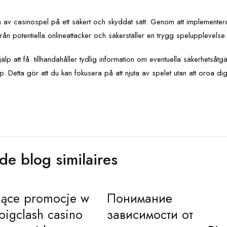
ta av casinospel på ett säkert och skyddat sätt. Genom att implementer
n potentiella onlineattacker och säkerställer en trygg spelupplevelse.
älp att få. tillhandahåller tydlig information om eventuella säkerhetsåt
p. Detta gör att du kan fokusera på att njuta av spelet utan att oroa dig
 de blog similaires
jące promocje w
Понимание
bigclash casino
зависимости от