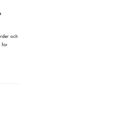
a
gärder och
 för
Mastering advanced
Gra str
strategies in gambling A
wygrać 