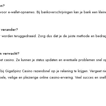
en?
oor e‑wallet‑opnames. Bij bankoverschrijvingen kan je bank een klein
n verander?
r worden teruggedraaid. Zorg dus dat je de juiste methode en bedra
an verwacht?
et casino. Ze kunnen je status updaten en eventuele problemen snel o
 bij GigaSpinz Casino razendsnel op je rekening te krijgen. Vergeet ni
pele, veilige en plezierige online casino‑ervaring. Veel succes en snel