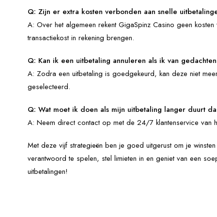
Q: Zijn er extra kosten verbonden aan snelle uitbetaling
A: Over het algemeen rekent GigaSpinz Casino geen kosten v
transactiekost in rekening brengen.
Q: Kan ik een uitbetaling annuleren als ik van gedachte
A: Zodra een uitbetaling is goedgekeurd, kan deze niet mee
geselecteerd.
Q: Wat moet ik doen als mijn uitbetaling langer duurt d
A: Neem direct contact op met de 24/7 klantenservice van h
Met deze vijf strategieën ben je goed uitgerust om je winsten
verantwoord te spelen, stel limieten in en geniet van een soe
uitbetalingen!