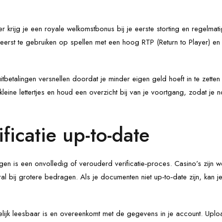
er krijg je een royale welkomstbonus bij je eerste storting en regelmat
rst te gebruiken op spellen met een hoog RTP (Return to Player) en
tbetalingen versnellen doordat je minder eigen geld hoeft in te zetten
eine lettertjes en houd een overzicht bij van je voortgang, zodat je n
ficatie up-to-date
n is een onvolledig of verouderd verificatie‑proces. Casino’s zijn wet
oral bij grotere bedragen. Als je documenten niet up‑to‑date zijn, kan
uidelijk leesbaar is en overeenkomt met de gegevens in je account. Upl