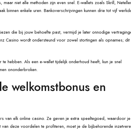
maar niet alle methoden zijn even snel. E‑wallets zoals Skrill, Netelle
aak binnen enkele uren. Bankoverschrijvingen kunnen drie tot vijf werk
ezen die bij jouw behoefte past, vermijd je later onnodige vertraging
z Casino wordt ondersteund voor zowel stortingen als opnames; dit
 te hebben. Als een e‑wallet tijdelijk onderhoud heeft, kun je snel
romen ononderbroken.
de welkomstbonus en
ers van elk online casino. Ze geven je extra speeltegoed, waardoor je
van deze voordelen te profiteren, moet je de bijbehorende inzetvere