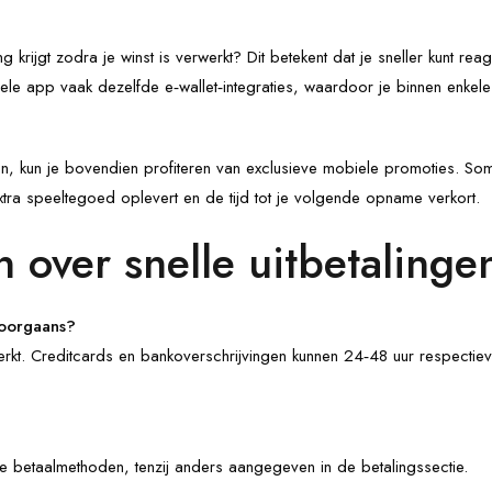
krijgt zodra je winst is verwerkt? Dit betekent dat je sneller kunt rea
ele app vaak dezelfde e‑wallet‑integraties, waardoor je binnen enkele
ten, kun je bovendien profiteren van exclusieve mobiele promoties. S
xtra speeltegoed oplevert en de tijd tot je volgende opname verkort.
 over snelle uitbetalinge
doorgaans?
kt. Creditcards en bankoverschrijvingen kunnen 24‑48 uur respectieve
e betaalmethoden, tenzij anders aangegeven in de betalingssectie.