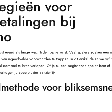
tegieën voor
etalingen bij
no
rustrerend als lange wachttijden op je winst. Veel spelers zoeken een
 van ingewikkelde voorwaarden te trappen. In dit artikel delen we vijf 
 bliksemsnel te laten verlopen. Of je nu een beginnende speler bent of 
erhogen je speelplezier aanzienlijk.
almethode voor bliksemsne