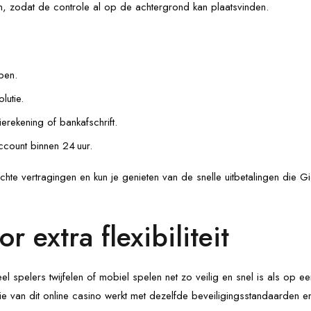
, zodat de controle al op de achtergrond kan plaatsvinden.
pen.
lutie.
rekening of bankafschrift.
ccount binnen 24 uur.
hte vertragingen en kun je genieten van de snelle uitbetalingen die G
 extra flexibiliteit
 spelers twijfelen of mobiel spelen net zo veilig en snel is als op ee
e van dit online casino werkt met dezelfde beveiligingsstandaarden e