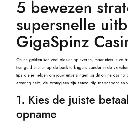
5 bewezen stra
supersnelle uitb
GigaSpinz Casi
Online gokken kan veel plezier opleveren, maar niets is zo f
hun geld sneller op de bank te krijgen, zonder in de valkuilen
tips die je helpen om jouw uitbetalingen bij dit online casino
ervaring hebt, de strategieën zijn eenvoudig toepasbaar en v
1. Kies de juiste beta
opname