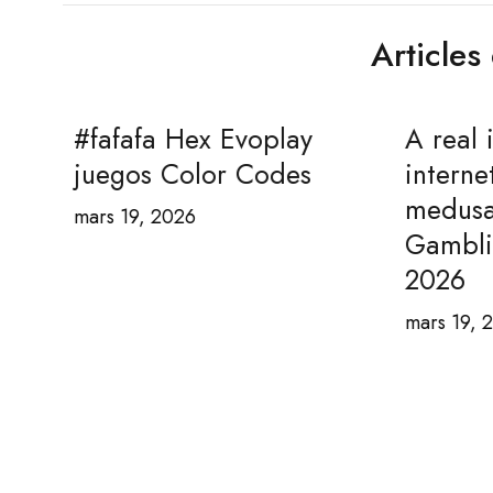
Articles
#fafafa Hex Evoplay
A real 
juegos Color Codes
internet
ех
medusa 
mars 19, 2026
Gamblin
2026
mars 19, 2