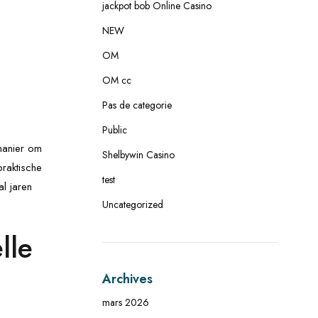
jackpot bob Online Casino
NEW
OM
OM cc
Pas de categorie
Public
 manier om
Shelbywin Casino
praktische
test
al jaren
Uncategorized
lle
Archives
mars 2026