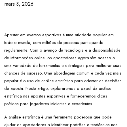
mars 3, 2026
Apostar em eventos esportivos é uma atividade popular em
todo o mundo, com milhões de pessoas participando
regularmente. Com o avanço da tecnologia e a disponibilidade
de informações online, os apostadores agora têm acesso a
uma variedade de ferramentas e estratégias para melhorar suas
chances de sucesso. Uma abordagem comum e cada vez mais
popular é o uso de análise estatística para orientar as decisões
de aposta. Neste artigo, exploraremos o papel da análise
estatística nas apostas esportivas e forneceremos dicas
práticas para jogadores iniciantes e experientes.
A análise estatística é uma ferramenta poderosa que pode
ajudar os apostadores a identificar padrões e tendências nos