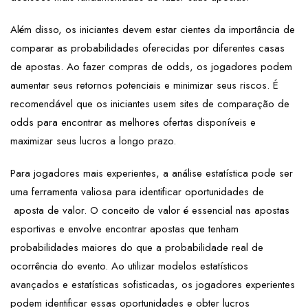
Além disso, os iniciantes devem estar cientes da importância de
comparar as probabilidades oferecidas por diferentes casas
de apostas. Ao fazer compras de odds, os jogadores podem
aumentar seus retornos potenciais e minimizar seus riscos. É
recomendável que os iniciantes usem sites de comparação de
odds para encontrar as melhores ofertas disponíveis e
maximizar seus lucros a longo prazo.
Para jogadores mais experientes, a análise estatística pode ser
uma ferramenta valiosa para identificar oportunidades de
aposta de valor. O conceito de valor é essencial nas apostas
esportivas e envolve encontrar apostas que tenham
probabilidades maiores do que a probabilidade real de
ocorrência do evento. Ao utilizar modelos estatísticos
avançados e estatísticas sofisticadas, os jogadores experientes
podem identificar essas oportunidades e obter lucros