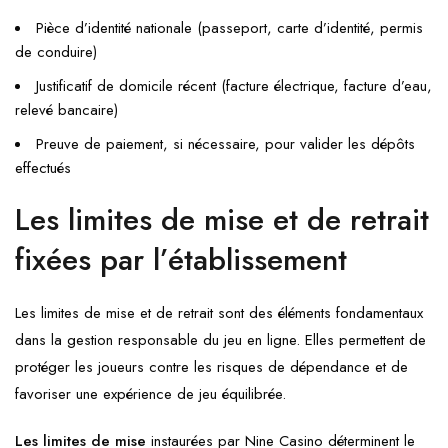
Pièce d’identité nationale (passeport, carte d’identité, permis
de conduire)
Justificatif de domicile récent (facture électrique, facture d’eau,
relevé bancaire)
Preuve de paiement, si nécessaire, pour valider les dépôts
effectués
Les limites de mise et de retrait
fixées par l’établissement
Les limites de mise et de retrait sont des éléments fondamentaux
dans la gestion responsable du jeu en ligne. Elles permettent de
protéger les joueurs contre les risques de dépendance et de
favoriser une expérience de jeu équilibrée.
Les limites de mise
instaurées par Nine Casino déterminent le