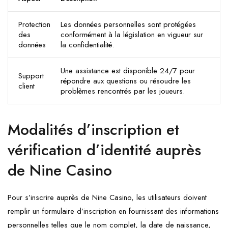
Protection
Les données personnelles sont protégées
des
conformément à la législation en vigueur sur
données
la confidentialité.
Une assistance est disponible 24/7 pour
Support
répondre aux questions ou résoudre les
client
problèmes rencontrés par les joueurs.
Modalités d’inscription et
vérification d’identité auprès
de Nine Casino
Pour s’inscrire auprès de Nine Casino, les utilisateurs doivent
remplir un formulaire d’inscription en fournissant des informations
personnelles telles que le nom complet, la date de naissance,