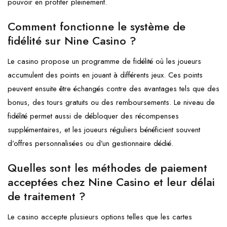
pouvoir en profiter pleinement.
Comment fonctionne le système de
fidélité sur Nine Casino ?
Le casino propose un programme de fidélité où les joueurs
accumulent des points en jouant à différents jeux. Ces points
peuvent ensuite être échangés contre des avantages tels que des
bonus, des tours gratuits ou des remboursements. Le niveau de
fidélité permet aussi de débloquer des récompenses
supplémentaires, et les joueurs réguliers bénéficient souvent
d’offres personnalisées ou d’un gestionnaire dédié.
Quelles sont les méthodes de paiement
acceptées chez Nine Casino et leur délai
de traitement ?
Le casino accepte plusieurs options telles que les cartes