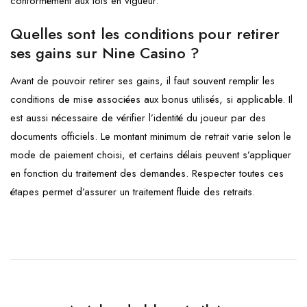
conformément aux lois en vigueur.
Quelles sont les conditions pour retirer
ses gains sur Nine Casino ?
Avant de pouvoir retirer ses gains, il faut souvent remplir les
conditions de mise associées aux bonus utilisés, si applicable. Il
est aussi nécessaire de vérifier l’identité du joueur par des
documents officiels. Le montant minimum de retrait varie selon le
mode de paiement choisi, et certains délais peuvent s’appliquer
en fonction du traitement des demandes. Respecter toutes ces
étapes permet d’assurer un traitement fluide des retraits.