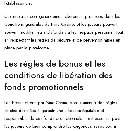
l’établissement.
Ces mesures sont généralement clairement précisées dans les
Conditions générales de Nine Casino, et les joueurs peuvent
souvent modifier leurs plafonds via leur espace personnel, tout
en respectant les règles de sécurité et de prévention mises en
place par la plateforme.
Les règles de bonus et les
conditions de libération des
fonds promotionnels
Les bonus offerts par Nine Casino sont soumis à des règles
strictes destinées à garantir une utilisation équitable et
responsable de ces fonds promotionnels. Il est essentiel pour
les joueurs de bien comprendre les exigences associées à