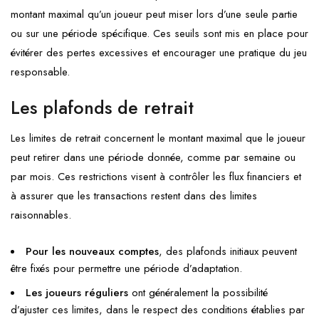
montant maximal qu’un joueur peut miser lors d’une seule partie
ou sur une période spécifique. Ces seuils sont mis en place pour
évitérer des pertes excessives et encourager une pratique du jeu
responsable.
Les plafonds de retrait
Les limites de retrait concernent le montant maximal que le joueur
peut retirer dans une période donnée, comme par semaine ou
par mois. Ces restrictions visent à contrôler les flux financiers et
à assurer que les transactions restent dans des limites
raisonnables.
Pour les nouveaux comptes
, des plafonds initiaux peuvent
être fixés pour permettre une période d’adaptation.
Les joueurs réguliers
ont généralement la possibilité
d’ajuster ces limites, dans le respect des conditions établies par