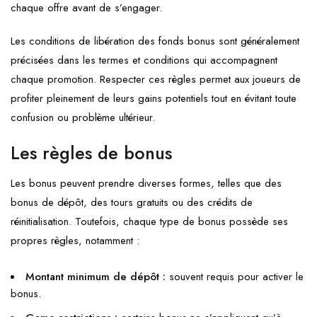
chaque offre avant de s’engager.
Les conditions de libération des fonds bonus sont généralement
précisées dans les termes et conditions qui accompagnent
chaque promotion. Respecter ces règles permet aux joueurs de
profiter pleinement de leurs gains potentiels tout en évitant toute
confusion ou problème ultérieur.
Les règles de bonus
Les bonus peuvent prendre diverses formes, telles que des
bonus de dépôt, des tours gratuits ou des crédits de
réinitialisation. Toutefois, chaque type de bonus possède ses
propres règles, notamment :
Montant minimum de dépôt :
souvent requis pour activer le
bonus.