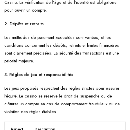
Casino. La vérification de l’âge et de l’identité est obligatoire
pour ouvrir un compte.
2. Dépôts et retraits
Les méthodes de paiement acceptées sont variées, et les
conditions concernant les dépôts, retraits et limites financières
sont clairement précisées. La sécurité des transactions est une
priorité majeure.
3. Règles de jeu et responsabilités
Les jeux proposés respectent des règles strictes pour assurer
l’équité. Le casino se réserve le droit de suspendre ou de
clôturer un compte en cas de comportement frauduleux ou de
violation des règles établies.
Aspect
Description