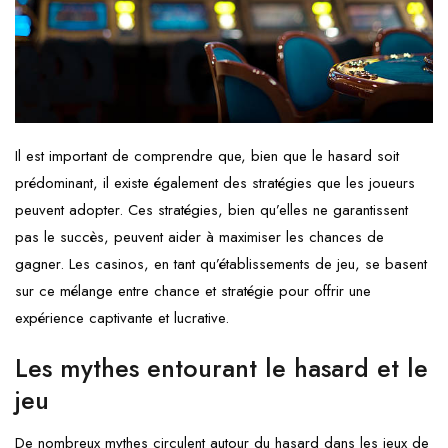
Il est important de comprendre que, bien que le hasard soit
prédominant, il existe également des stratégies que les joueurs
peuvent adopter. Ces stratégies, bien qu’elles ne garantissent
pas le succès, peuvent aider à maximiser les chances de
gagner. Les casinos, en tant qu’établissements de jeu, se basent
sur ce mélange entre chance et stratégie pour offrir une
expérience captivante et lucrative.
Les mythes entourant le hasard et le
jeu
De nombreux mythes circulent autour du hasard dans les jeux de