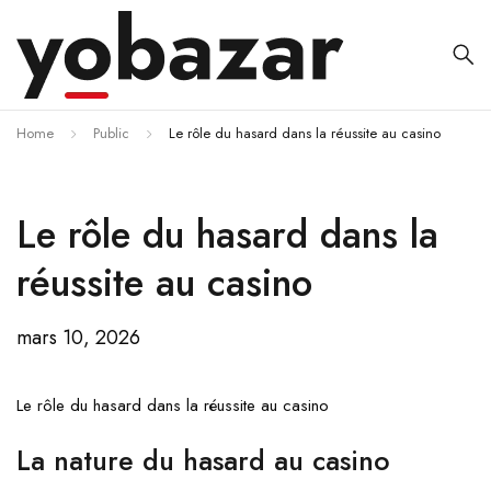
Home
Public
Le rôle du hasard dans la réussite au casino
Le rôle du hasard dans la
réussite au casino
mars 10, 2026
Le rôle du hasard dans la réussite au casino
La nature du hasard au casino