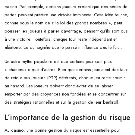
casino. Par exemple, certains joueurs croient que des séries de
pertes peuvent prédire une victoire imminente. Cette idée fausse,
connue sous le nom de « la loi des grands nombres », peut
pousser les joueurs à parier davantage, pensant qu’ils sont dus
à une victoire. Toutefois, chaque tour reste indépendant et
aléatoire, ce qui signifie que le passé n’influence pas le futur.
Un autre mythe populaire est que certains jeux sont plus
« chanceux » que d’autres. Bien que certains jeux aient des taux
de retour aux joueurs (RTP) différents, chaque jeu reste soumis
au hasard. Les joueurs doivent donc éviter de se laisser
emporter par des croyances non fondées et se concentrer sur
des stratégies rationnelles et sur la gestion de leur bankroll.
L’importance de la gestion du risque
Au casino, une bonne gestion du risque est essentielle pour